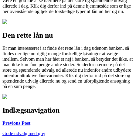
være en god ide at se nærmere på det store og spændende udvalg
allerede i dag. Klik dig derfor ind på denne hjemmeside som er lige
her ovenstående og tjek de forskellige typer af lån ud her og nu.
Den rette lån nu
Er man interesseret i at finde det rette lån i dag udenom banken, så
findes der lige nu rigtig mange forskellige løsninger at vælge
imellem. Selvom man har fået et nej i banken, så betyder det ikke, at
man ikke kan låne penge andre steder. Se derfor nærmere på det
store og spændende udvalg ud allerede nu indenfor andre udbydere
indenfor attraktive lånevarianter. Klik dig derfor ind på det store og
spændende udvalg allerede nu og send en uforpligtende ansøgning
på en sum penge.
Indlægsnavigation
Previous Post
Gode udvalg med grej