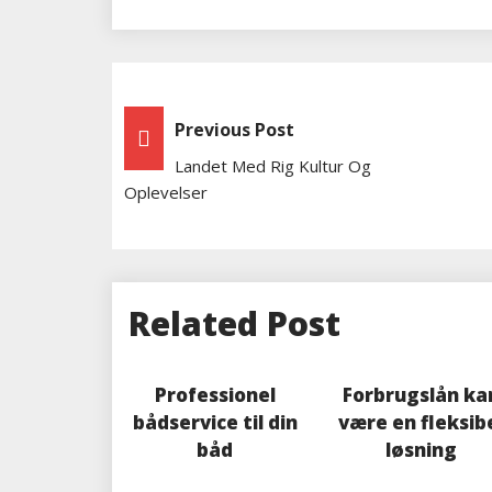
Indlægsnavigation
Previous Post
Landet Med Rig Kultur Og
Oplevelser
Related Post
Professionel
Forbrugslån ka
bådservice til din
være en fleksib
båd
løsning