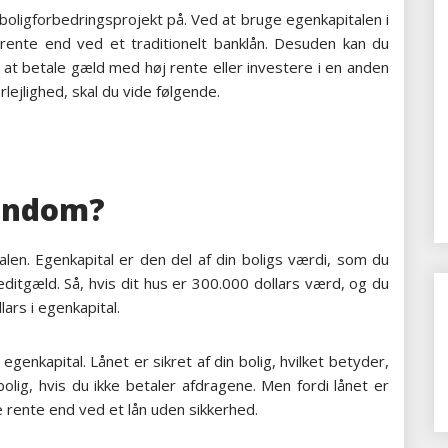
t boligforbedringsprojekt på. Ved at bruge egenkapitalen i
rente end ved et traditionelt banklån. Desuden kan du
 at betale gæld med høj rente eller investere i en anden
lejlighed, skal du vide følgende.
jendom?
talen. Egenkapital er den del af din boligs værdi, som du
ditgæld. Så, hvis dit hus er 300.000 dollars værd, og du
lars i egenkapital.
genkapital. Lånet er sikret af din bolig, hvilket betyder,
bolig, hvis du ikke betaler afdragene. Men fordi lånet er
re rente end ved et lån uden sikkerhed.