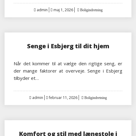
Posted
admin
maj 1, 2026
Boligindretning
on
Senge i Esbjerg til dit hjem
Når det kommer til at vælge den rigtige seng, er
der mange faktorer at overveje. Senge i Esbjerg
tilbyder et…
Posted
admin
februar 11, 2026
Boligindretning
on
Komfort og stil med lænestole i