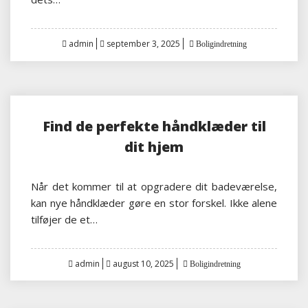
Posted
admin
september 3, 2025
Boligindretning
on
Find de perfekte håndklæder til
dit hjem
Når det kommer til at opgradere dit badeværelse,
kan nye håndklæder gøre en stor forskel. Ikke alene
tilføjer de et…
Posted
admin
august 10, 2025
Boligindretning
on