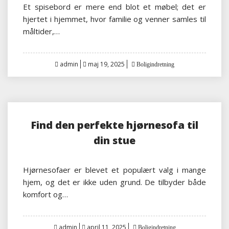
Et spisebord er mere end blot et møbel; det er
hjertet i hjemmet, hvor familie og venner samles til
måltider,…
Posted
admin
maj 19, 2025
Boligindretning
on
Find den perfekte hjørnesofa til
din stue
Hjørnesofaer er blevet et populært valg i mange
hjem, og det er ikke uden grund. De tilbyder både
komfort og…
Posted
admin
april 11, 2025
Boligindretning