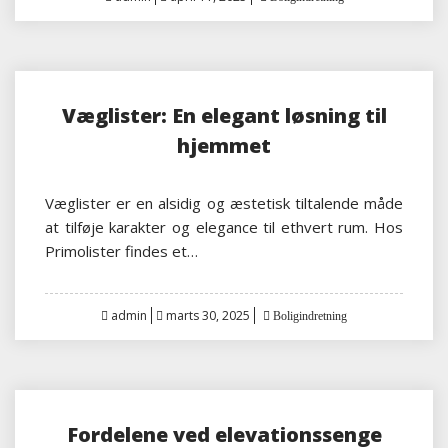
on
Væglister: En elegant løsning til
hjemmet
Væglister er en alsidig og æstetisk tiltalende måde
at tilføje karakter og elegance til ethvert rum. Hos
Primolister findes et…
Posted
admin
marts 30, 2025
Boligindretning
on
Fordelene ved elevationssenge