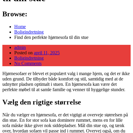
Browse:
Home
Boligindretning
Find den perfekte hjørnesofa til din stue
admin
Posted on
april 11, 2025
Boligindretning
No Comments
Hjørnesofaer er blevet et populært valg i mange hjem, og det er ikke
uden grund. De tilbyder både komfort og stil, samtidig med at de
udnytter pladsen optimalt i stuen. En hjørnesofa kan være det
perfekte møbel til at samle familie og venner til hyggelige stunder.
Vælg den rigtige størrelse
Når du vælger en hjørnesofa, er det vigtigt at overveje størrelsen på
din stue. En for stor sofa kan dominere rummet, mens en for lille
sofa måske ikke giver nok siddepladser. Mål din stue op, og tænk
over, hvordan sofaen vil passe ind i rummet. Overvej også, om du