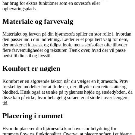
har brug for ekstra funktioner som en sovesofa eller
opbevaringsplads.
Materiale og farvevalg
Materialet og farven på din hjørnesofa spiller en stor rolle i, hvordan
den passer ind i din indretning. Læder er et populært valg for dem,
der ønsker et klassisk og tidløst look, mens stofsofaer ofte tilbyder
flere farvemuligheder og teksturer. Tænk over, hvad der vil passe
bedst til din stil og livsstil.
Komfort er nøglen
Komfort er en afgørende faktor, når du vælger en hjørnesofa. Prøv
forskellige modeller for at finde en, der tilbyder den rette støtte og
blødhed. Husk også at tænke på ryglænets højde og sædedybden, da
disse kan påvirke, hvor behagelig sofaen er at sidde i over længere
tid.
Placering i rummet
Hvor du placerer din hjørnesofa kan have stor betydning for
rummets flow og funktionalitet. Overvej at placere sofaen i et hjørne