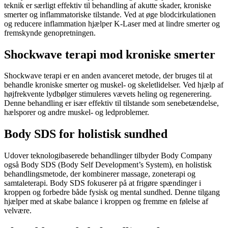
teknik er særligt effektiv til behandling af akutte skader, kroniske
smerter og inflammatoriske tilstande. Ved at øge blodcirkulationen
og reducere inflammation hjælper K-Laser med at lindre smerter og
fremskynde genopretningen.
Shockwave terapi mod kroniske smerter
Shockwave terapi er en anden avanceret metode, der bruges til at
behandle kroniske smerter og muskel- og skeletlidelser. Ved hjælp af
højfrekvente lydbølger stimuleres vævets heling og regenerering.
Denne behandling er især effektiv til tilstande som senebetændelse,
hælsporer og andre muskel- og ledproblemer.
Body SDS for holistisk sundhed
Udover teknologibaserede behandlinger tilbyder Body Company
også Body SDS (Body Self Development’s System), en holistisk
behandlingsmetode, der kombinerer massage, zoneterapi og
samtaleterapi. Body SDS fokuserer på at frigøre spændinger i
kroppen og forbedre både fysisk og mental sundhed. Denne tilgang
hjælper med at skabe balance i kroppen og fremme en følelse af
velvære.