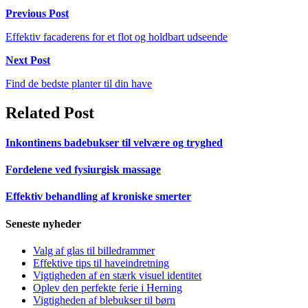
Indlægsnavigation
Previous Post
Effektiv facaderens for et flot og holdbart udseende
Next Post
Find de bedste planter til din have
Related Post
Inkontinens badebukser til velvære og tryghed
Fordelene ved fysiurgisk massage
Effektiv behandling af kroniske smerter
Seneste nyheder
Valg af glas til billedrammer
Effektive tips til haveindretning
Vigtigheden af en stærk visuel identitet
Oplev den perfekte ferie i Herning
Vigtigheden af blebukser til børn