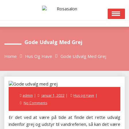
Skip
to
content
Gode Udvalg Med Grej
Home
Hus Og Have
Gode Udvalg Med Grej
Posted
admin
januar 1, 2022
Hus og Have
on
No Comments
Er det ved at være på tide at finde det rette udvalg
indenfor grej og udstyr til vandreferien, så kan det være