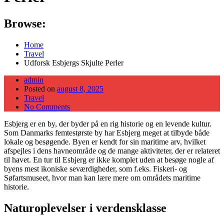
Browse:
Home
Travel
Udforsk Esbjergs Skjulte Perler
admin
Posted on
august 8, 2025
Travel
No Comments
Esbjerg er en by, der byder på en rig historie og en levende kultur.
Som Danmarks femtestørste by har Esbjerg meget at tilbyde både
lokale og besøgende. Byen er kendt for sin maritime arv, hvilket
afspejles i dens havneområde og de mange aktiviteter, der er relateret
til havet. En tur til Esbjerg er ikke komplet uden at besøge nogle af
byens mest ikoniske seværdigheder, som f.eks. Fiskeri- og
Søfartsmuseet, hvor man kan lære mere om områdets maritime
historie.
Naturoplevelser i verdensklasse