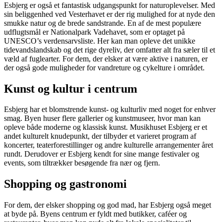
Esbjerg er også et fantastisk udgangspunkt for naturoplevelser. Med
sin beliggenhed ved Vesterhavet er der rig mulighed for at nyde den
smukke natur og de brede sandstrande. En af de mest populære
udflugtsmål er Nationalpark Vadehavet, som er optaget på
UNESCO’s verdensarvsliste. Her kan man opleve det unikke
tidevandslandskab og det rige dyreliv, der omfatter alt fra sæler til et
væld af fuglearter. For dem, der elsker at være aktive i naturen, er
der også gode muligheder for vandreture og cykelture i området.
Kunst og kultur i centrum
Esbjerg har et blomstrende kunst- og kulturliv med noget for enhver
smag. Byen huser flere gallerier og kunstmuseer, hvor man kan
opleve både moderne og klassisk kunst. Musikhuset Esbjerg er et
andet kulturelt knudepunkt, der tilbyder et varieret program af
koncerter, teaterforestillinger og andre kulturelle arrangementer året
rundt. Derudover er Esbjerg kendt for sine mange festivaler og
events, som tiltrækker besøgende fra nær og fjern.
Shopping og gastronomi
For dem, der elsker shopping og god mad, har Esbjerg også meget
at byde på. Byens centrum er fyldt med butikker, caféer og