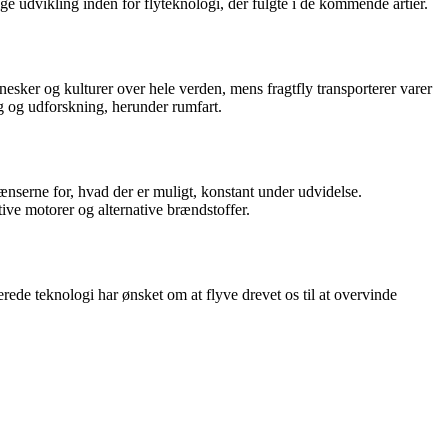
ge udvikling inden for flyteknologi, der fulgte i de kommende årtier.
nesker og kulturer over hele verden, mens fragtfly transporterer varer
ng og udforskning, herunder rumfart.
ænserne for, hvad der er muligt, konstant under udvidelse.
ive motorer og alternative brændstoffer.
ede teknologi har ønsket om at flyve drevet os til at overvinde