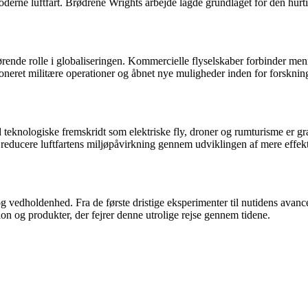
oderne luftfart. Brødrene Wrights arbejde lagde grundlaget for den hurti
gørende rolle i globaliseringen. Kommercielle flyselskaber forbinder men
tioneret militære operationer og åbnet nye muligheder inden for forskni
teknologiske fremskridt som elektriske fly, droner og rumturisme er gr
 reducere luftfartens miljøpåvirkning gennem udviklingen af mere effekt
vedholdenhed. Fra de første dristige eksperimenter til nutidens avancer
ion og produkter, der fejrer denne utrolige rejse gennem tidene.