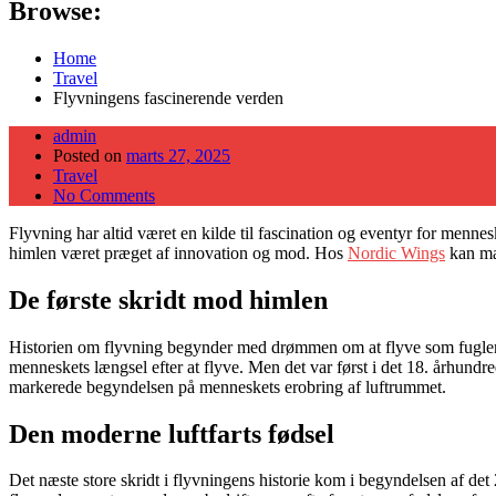
Browse:
Home
Travel
Flyvningens fascinerende verden
admin
Posted on
marts 27, 2025
Travel
No Comments
Flyvning har altid været en kilde til fascination og eventyr for mennes
himlen været præget af innovation og mod. Hos
Nordic Wings
kan man
De første skridt mod himlen
Historien om flyvning begynder med drømmen om at flyve som fuglene
menneskets længsel efter at flyve. Men det var først i det 18. århundr
markerede begyndelsen på menneskets erobring af luftrummet.
Den moderne luftfarts fødsel
Det næste store skridt i flyvningens historie kom i begyndelsen af det