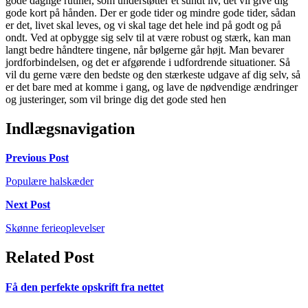
gode daglige rutiner, som understøtter et sundt liv, det vil give dig
gode kort på hånden. Der er gode tider og mindre gode tider, sådan
er det, livet skal leves, og vi skal tage det hele ind på godt og på
ondt. Ved at opbygge sig selv til at være robust og stærk, kan man
langt bedre håndtere tingene, når bølgerne går højt. Man bevarer
jordforbindelsen, og det er afgørende i udfordrende situationer. Så
vil du gerne være den bedste og den stærkeste udgave af dig selv, så
er det bare med at komme i gang, og lave de nødvendige ændringer
og justeringer, som vil bringe dig det gode sted hen
Indlægsnavigation
Previous Post
Populære halskæder
Next Post
Skønne ferieoplevelser
Related Post
Få den perfekte opskrift fra nettet