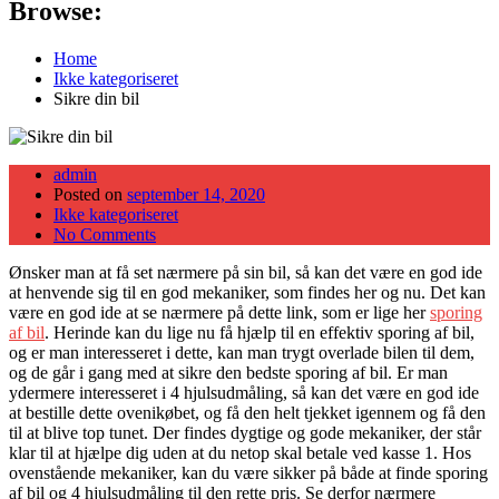
Browse:
Home
Ikke kategoriseret
Sikre din bil
admin
Posted on
september 14, 2020
Ikke kategoriseret
No Comments
Ønsker man at få set nærmere på sin bil, så kan det være en god ide
at henvende sig til en god mekaniker, som findes her og nu. Det kan
være en god ide at se nærmere på dette link, som er lige her
sporing
af bil
. Herinde kan du lige nu få hjælp til en effektiv sporing af bil,
og er man interesseret i dette, kan man trygt overlade bilen til dem,
og de går i gang med at sikre den bedste sporing af bil. Er man
ydermere interesseret i 4 hjulsudmåling, så kan det være en god ide
at bestille dette ovenikøbet, og få den helt tjekket igennem og få den
til at blive top tunet. Der findes dygtige og gode mekaniker, der står
klar til at hjælpe dig uden at du netop skal betale ved kasse 1. Hos
ovenstående mekaniker, kan du være sikker på både at finde sporing
af bil og 4 hjulsudmåling til den rette pris. Se derfor nærmere