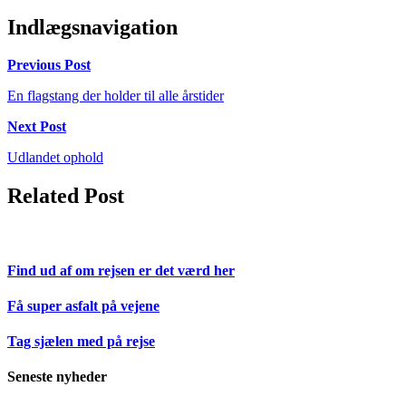
Indlægsnavigation
Previous Post
En flagstang der holder til alle årstider
Next Post
Udlandet ophold
Related Post
Find ud af om rejsen er det værd her
Få super asfalt på vejene
Tag sjælen med på rejse
Seneste nyheder