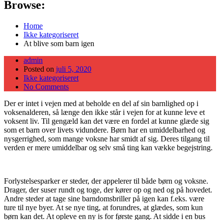
Browse:
Home
Ikke kategoriseret
At blive som barn igen
admin
Posted on
juli 5, 2020
Ikke kategoriseret
No Comments
Der er intet i vejen med at beholde en del af sin barnlighed op i
voksenalderen, så længe den ikke står i vejen for at kunne leve et
voksent liv. Til gengæld kan det være en fordel at kunne glæde sig
som et barn over livets vidundere. Børn har en umiddelbarhed og
nysgerrighed, som mange voksne har smidt af sig. Deres tilgang til
verden er mere umiddelbar og selv små ting kan vække begejstring.
Forlystelsesparker er steder, der appelerer til både børn og voksne.
Drager, der suser rundt og toge, der kører op og ned og på hovedet.
Andre steder at tage sine barndomsbriller på igen kan f.eks. være
ture til nye byer. At se nye ting, at forundres, at glædes, som kun
børn kan det. At opleve en ny is for første gang. At sidde i en bus