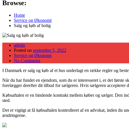
Browse:
Home
Service og Økonomi
Salg og køb af bolig
admin
Posted on
september 5, 2022
Service og Økonomi
No Comments
I Danmark er salg og køb af et hus underlagt en række regler og best
Når du har fundet en ejendom, som du er interesseret i, er det første s
forelægger derefter dit tilbud for sælgeren. Hvis sælgeren accepterer di
Købsaftalen er en bindende kontrakt mellem køber og sælger. Den inde
sted.
Det er vigtigt at få købsaftalen kontrolleret af en advokat, inden du 
ændringerne.