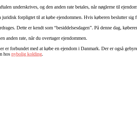
bsaftalen underskrives, og den anden rate betales, når nøglerne til ejen
n juridisk forpligtet til at købe ejendommen. Hvis køberen beslutter sig
rdrages. Dette er kendt som “besiddelsesdagen”. På denne dag, køberen
 den anden rate, når du overtager ejendommen.
g, der er forbundet med at købe en ejendom i Danmark. Der er også geb
om hos
nybolig kolding
.