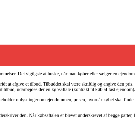
emmelser. Det vigtigste at huske, når man køber eller sælger en ejendo
kridt at afgive et tilbud. Tilbuddet skal være skriftlig og angive den pr
t tilbud, udarbejdes der en købsaftale (kontrakt til køb af fast ejendom)
holder oplysninger om ejendommen, prisen, hvornår købet skal finde ste
underskriver den. Når købsaftalen er blevet underskrevet af begge parter