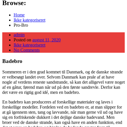
Browse:
Home
Ikke kategoriseret
Pro-Bro
admin
Posted on
august 11, 2020
Ikke kategoriseret
No Comments
Badebro
Sommeren er i den grad kommet til Danmark, og de danske strande
er velbesøgt landet over. Selvom Danmark kan prale af at have
nogle af verdens reneste sandstrande, så kan det alligevel være noget
af en gåtur, førend man når ud på den første sandrevle. Derfor kan
det være en rigtig god idé, men en badebro.
En badebro kan produceres af forskellige materialer og laves i
forskellige modeller. Fordelen ved en badebro er, at man slipper for
at gå igennem sten, tang og lavvande, når man gerne vil ud og have
sig en forfriskende dukkert i det dejlige danske badevand. Men
broer ved de danske strande, kan også have en anden funktion, end