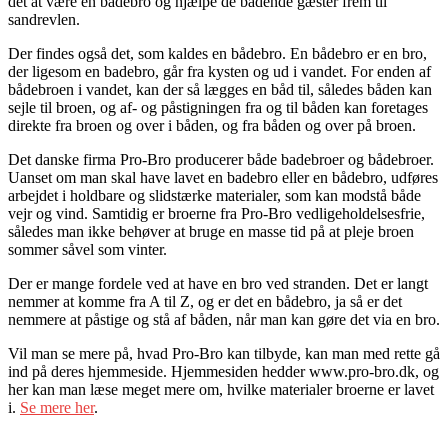
det at være en badebro og hjælpe de badende gæster frem til
sandrevlen.
Der findes også det, som kaldes en bådebro. En bådebro er en bro,
der ligesom en badebro, går fra kysten og ud i vandet. For enden af
bådebroen i vandet, kan der så lægges en båd til, således båden kan
sejle til broen, og af- og påstigningen fra og til båden kan foretages
direkte fra broen og over i båden, og fra båden og over på broen.
Det danske firma Pro-Bro producerer både badebroer og bådebroer.
Uanset om man skal have lavet en badebro eller en bådebro, udføres
arbejdet i holdbare og slidstærke materialer, som kan modstå både
vejr og vind. Samtidig er broerne fra Pro-Bro vedligeholdelsesfrie,
således man ikke behøver at bruge en masse tid på at pleje broen
sommer såvel som vinter.
Der er mange fordele ved at have en bro ved stranden. Det er langt
nemmer at komme fra A til Z, og er det en bådebro, ja så er det
nemmere at påstige og stå af båden, når man kan gøre det via en bro.
Vil man se mere på, hvad Pro-Bro kan tilbyde, kan man med rette gå
ind på deres hjemmeside. Hjemmesiden hedder www.pro-bro.dk, og
her kan man læse meget mere om, hvilke materialer broerne er lavet
i.
Se mere her
.