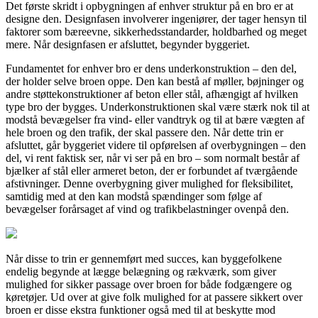
Det første skridt i opbygningen af enhver struktur på en bro er at
designe den. Designfasen involverer ingeniører, der tager hensyn til
faktorer som bæreevne, sikkerhedsstandarder, holdbarhed og meget
mere. Når designfasen er afsluttet, begynder byggeriet.
Fundamentet for enhver bro er dens underkonstruktion – den del,
der holder selve broen oppe. Den kan bestå af møller, bøjninger og
andre støttekonstruktioner af beton eller stål, afhængigt af hvilken
type bro der bygges. Underkonstruktionen skal være stærk nok til at
modstå bevægelser fra vind- eller vandtryk og til at bære vægten af
hele broen og den trafik, der skal passere den. Når dette trin er
afsluttet, går byggeriet videre til opførelsen af overbygningen – den
del, vi rent faktisk ser, når vi ser på en bro – som normalt består af
bjælker af stål eller armeret beton, der er forbundet af tværgående
afstivninger. Denne overbygning giver mulighed for fleksibilitet,
samtidig med at den kan modstå spændinger som følge af
bevægelser forårsaget af vind og trafikbelastninger ovenpå den.
Når disse to trin er gennemført med succes, kan byggefolkene
endelig begynde at lægge belægning og rækværk, som giver
mulighed for sikker passage over broen for både fodgængere og
køretøjer. Ud over at give folk mulighed for at passere sikkert over
broen er disse ekstra funktioner også med til at beskytte mod