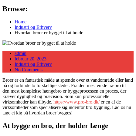
Browse:
Home
Industri og Erhverv
Hvordan broer er bygget til at holde
admin
Posted
februar 20, 2023
on
Industri og Erhverv
No Comments
Broer er en fantastisk måde at spænde over et vandområde eller land
på og forbinde to forskellige steder. Fra den mest enkle træbro til
den mest komplekse hængebro er byggeprocessen en proces, der
kræver dygtighed og præcision. Som kun professionelle
virksomheder kan tilbyde.
https://www.pro-bro.dk/
er en af de
virksomheder som specialisere sig indenfor bro-bygning. Lad os nu
tage et kig på hvordan broer bygges!
At bygge en bro, der holder længe