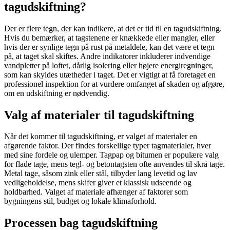
tagudskiftning?
Der er flere tegn, der kan indikere, at det er tid til en tagudskiftning.
Hvis du bemærker, at tagstenene er knækkede eller mangler, eller
hvis der er synlige tegn på rust på metaldele, kan det være et tegn
på, at taget skal skiftes. Andre indikatorer inkluderer indvendige
vandpletter på loftet, dårlig isolering eller højere energiregninger,
som kan skyldes utætheder i taget. Det er vigtigt at få foretaget en
professionel inspektion for at vurdere omfanget af skaden og afgøre,
om en udskiftning er nødvendig.
Valg af materialer til tagudskiftning
Når det kommer til tagudskiftning, er valget af materialer en
afgørende faktor. Der findes forskellige typer tagmaterialer, hver
med sine fordele og ulemper. Tagpap og bitumen er populære valg
for flade tage, mens tegl- og betontagsten ofte anvendes til skrå tage.
Metal tage, såsom zink eller stål, tilbyder lang levetid og lav
vedligeholdelse, mens skifer giver et klassisk udseende og
holdbarhed. Valget af materiale afhænger af faktorer som
bygningens stil, budget og lokale klimaforhold.
Processen bag tagudskiftning