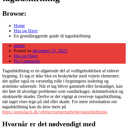
Browse:
Home
Hus og Have
En grundlæggende guide til tagudskiftning
admin
Posted on
december 15, 2025
Hus og Have
No Comments
Tagudskiftning er en afgørende del af vedligeholdelsen af enhver
bygning. Et tag er ikke blot en beskyttelse mod vejrets elementer;
det spiller også en væsentlig rolle i bygningens isolering og
æstetiske udseende. Når et tag bliver gammelt eller beskadiget, kan
det føre til alvorlige problemer som vandlækager, skimmelvækst og
strukturelle skader. Derfor er det vigtigt at overveje tagudskiftning,
når taget viser tegn på slid eller skade. For mere information om
tagudskiftning kan du læse mere på
https://arensbach.dk/ydelser/toemrerarbejde/tagudskiftning
.
Hvornår er det nødvendigt med