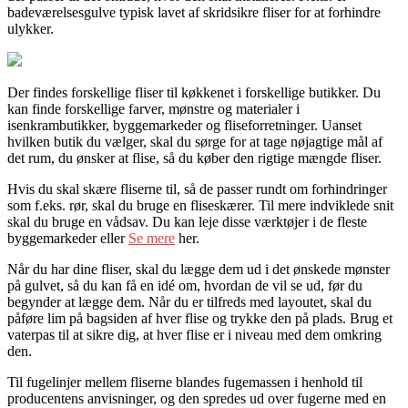
badeværelsesgulve typisk lavet af skridsikre fliser for at forhindre
ulykker.
Der findes forskellige fliser til køkkenet i forskellige butikker. Du
kan finde forskellige farver, mønstre og materialer i
isenkrambutikker, byggemarkeder og fliseforretninger. Uanset
hvilken butik du vælger, skal du sørge for at tage nøjagtige mål af
det rum, du ønsker at flise, så du køber den rigtige mængde fliser.
Hvis du skal skære fliserne til, så de passer rundt om forhindringer
som f.eks. rør, skal du bruge en fliseskærer. Til mere indviklede snit
skal du bruge en vådsav. Du kan leje disse værktøjer i de fleste
byggemarkeder eller
Se mere
her.
Når du har dine fliser, skal du lægge dem ud i det ønskede mønster
på gulvet, så du kan få en idé om, hvordan de vil se ud, før du
begynder at lægge dem. Når du er tilfreds med layoutet, skal du
påføre lim på bagsiden af hver flise og trykke den på plads. Brug et
vaterpas til at sikre dig, at hver flise er i niveau med dem omkring
den.
Til fugelinjer mellem fliserne blandes fugemassen i henhold til
producentens anvisninger, og den spredes ud over fugerne med en