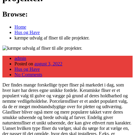
Browse:
Home
Hus og Have
kæmpe udvalg af fliser til alle projekter.
admin
Posted on
august 3, 2022
Hus og Have
No Comments
Der findes mange forskellige typer fliser på markedet i dag, som
hver især har deres egne unikke fordele. Keramiske fliser er et
populært valg til gulve og vægge på grund af deres holdbarhed og
nemme vedligeholdelse. Porcelænsfliser er et andet populært valg,
da de er meget modstandsdygtige over for pletter og udtværing.
Glasfliser bliver også mere og mere populære takket være deres
smukke udseende og brede udvalg af farver. Endelig giver
naturstensfliser et unikt udseende, der kan give ethvert rum karakter.
Uanset hvilken type fliser du vælger, skal du sørge for at vælge en,
der passer til det område, hvor den skal installeres. F.eks. er