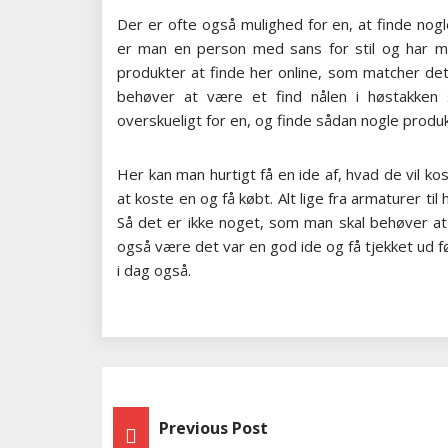
Der er ofte også mulighed for en, at finde nog
er man en person med sans for stil og har m
produkter at finde her online, som matcher de
behøver at være et find nålen i høstakken
overskueligt for en, og finde sådan nogle produk
Her kan man hurtigt få en ide af, hvad de vil 
at koste en og få købt. Alt lige fra armaturer ti
Så det er ikke noget, som man skal behøver at 
også være det var en god ide og få tjekket ud 
i dag også.
Indlægsnavigation
Previous Post