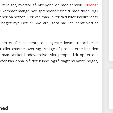
eværelset, hvorfor så ikke købe en med sensor.
Tilbehør
r kommet mange nye spændende ting til med tiden, og i
er på nettet. Her kan man i hver fald blive inspireret til
er noget nyt. Det er ikke alle, som har lige nemt ved at
ettet for at hente det nyeste kosmetikspejl eller
l eller charme over sig. Mange af produkterne har den
vis man tænker badeværelset skal peppes lidt op, er det
kter kan opnå. Så det kunne også sagtens være noget,
ghed