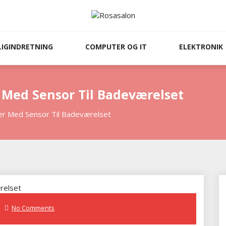
LIGINDRETNING
COMPUTER OG IT
ELEKTRONIK
Med Sensor Til Badeværelset
r Med Sensor Til Badeværelset
No Comments