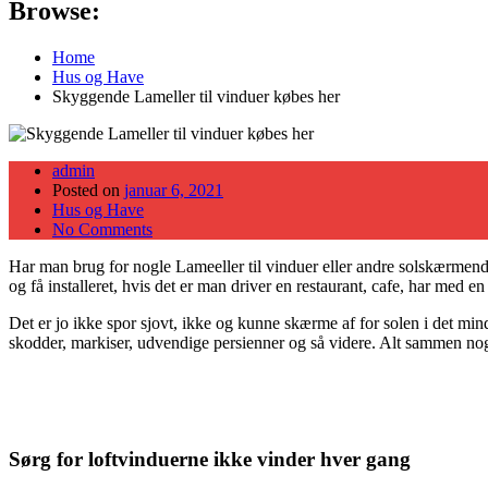
Browse:
Home
Hus og Have
Skyggende Lameller til vinduer købes her
admin
Posted on
januar 6, 2021
Hus og Have
No Comments
Har man brug for nogle Lameeller til vinduer eller andre solskærmende
og få installeret, hvis det er man driver en restaurant, cafe, har med e
Det er jo ikke spor sjovt, ikke og kunne skærme af for solen i det mi
skodder, markiser, udvendige persienner og så videre. Alt sammen nog
Sørg for loftvinduerne ikke vinder hver gang