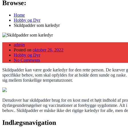
Browse:
Home
Hobby og Dyr
Skildpadder som kæledyr
admin
Posted on
oktober 26, 2022
Hobby og Dyr
No Comments
Skildpadder kan være gode kæledyr for den rette person. De kræver ge
specifikke behov, som skal opfyldes for at holde dem sunde og raske.
sig mellem forskellige temperaturzoner.
Derudover har skildpadder brug for en kost med et højt indhold af prot
dyrlægeundersøgelser og vaccinationer at forebygge sygdomme. Alt i al
behov.. Skildpadder er måske ikke det rigtige kæledyr for alle, men d
Indlægsnavigation