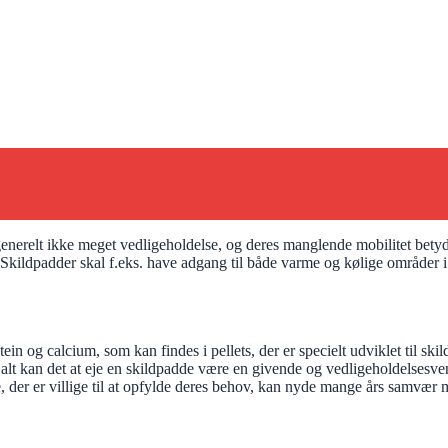
nerelt ikke meget vedligeholdelse, og deres manglende mobilitet betyde
 Skildpadder skal f.eks. have adgang til både varme og kølige områder 
ein og calcium, som kan findes i pellets, der er specielt udviklet til sk
t kan det at eje en skildpadde være en givende og vedligeholdelsesvenli
e, der er villige til at opfylde deres behov, kan nyde mange års samvær 