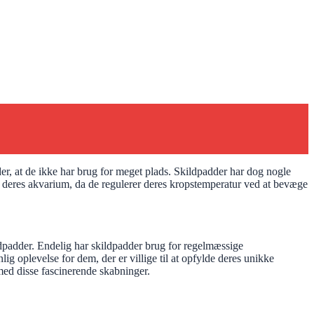
r, at de ikke har brug for meget plads. Skildpadder har dog nogle
i deres akvarium, da de regulerer deres kropstemperatur ved at bevæge
ildpadder. Endelig har skildpadder brug for regelmæssige
g oplevelse for dem, der er villige til at opfylde deres unikke
med disse fascinerende skabninger.