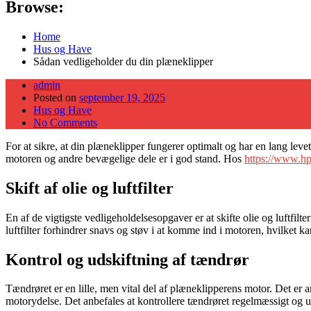
Browse:
Home
Hus og Have
Sådan vedligeholder du din plæneklipper
admin
Posted on
september 19, 2025
Hus og Have
No Comments
For at sikre, at din plæneklipper fungerer optimalt og har en lang lev
motoren og andre bevægelige dele er i god stand. Hos
https://www.hp
Skift af olie og luftfilter
En af de vigtigste vedligeholdelsesopgaver er at skifte olie og luftfilte
luftfilter forhindrer snavs og støv i at komme ind i motoren, hvilket ka
Kontrol og udskiftning af tændrør
Tændrøret er en lille, men vital del af plæneklipperens motor. Det er a
motorydelse. Det anbefales at kontrollere tændrøret regelmæssigt og u