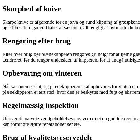
Skarphed af knive
Skarpe knive er afgørende for en jævn og sund klipning af græsplænen
bør slibes flere gange i løbet af sæsonen, afhængigt af hvor ofte du b
Rengøring efter brug
Efter hver brug bør plæneklipperen rengøres grundigt for at fjerne græ
tændrøret, før du rengør undersiden af klipperen, for at undgå utilsigtet
Opbevaring om vinteren
Når sæsonen er slut, og plæneklipperen skal opbevares for vinteren, er d
plæneklipperen et tørt sted, hvor den er beskyttet mod fugt og ekstrem
Regelmæssig inspektion
Udover de nævnte vedligeholdelsesopgaver er det en god idé regelmæssig
kan forhindre større reparationer senere.
Brug af kvalitetsreservedele