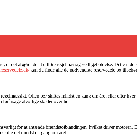
etid, er det afgørende at udføre regelmæssig vedligeholdelse. Dette inde
reservedele.dk/
kan du finde alle de nødvendige reservedele og tilbehør 
r regelmæssigt. Olien bør skiftes mindst en gang om året eller efter hver 2
n forårsage alvorlige skader over tid.
nsvarligt for at antænde brændstofblandingen, hvilket driver motoren. Et s
dskifte det mindst en gang om året.