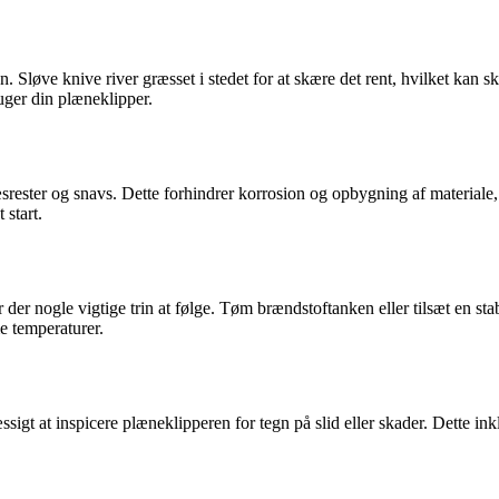
. Sløve knive river græsset i stedet for at skære det rent, hvilket ka
ruger din plæneklipper.
srester og snavs. Dette forhindrer korrosion og opbygning af materiale, d
 start.
er nogle vigtige trin at følge. Tøm brændstoftanken eller tilsæt en stabi
e temperaturer.
t at inspicere plæneklipperen for tegn på slid eller skader. Dette inkl