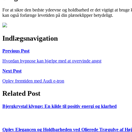
For at sikre den bedste ydeevne og holdbarhed er det vigtigt at bruge 
kan også forlænge levetiden på din plæneklipper betydeligt.
Indlægsnavigation
Previous Post
Hvordan hypnose kan hjælpe med at overvinde angst
Next Post
Oplev fremtiden med Audi e-tron
Related Post
Bjergkrystal klynge: En kilde til positiv energi og klarhed
Oplev Elegancen og Holdbarheden ved Olierede Trægulve af Høje