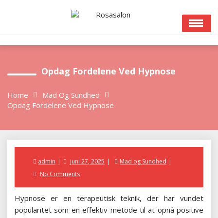
Skip
to
content
Opdag Fordelene Ved Hypnose
Home
Mad Og Sundhed
Opdag Fordelene Ved Hypnose
Posted
admin
juni 27, 2025
Mad og Sundhed
on
No Comments
Hypnose er en terapeutisk teknik, der har vundet
popularitet som en effektiv metode til at opnå positive