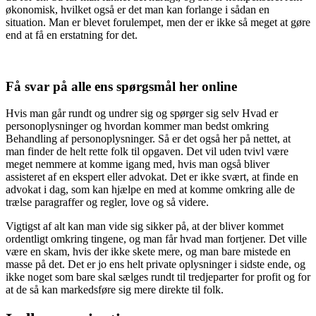
økonomisk, hvilket også er det man kan forlange i sådan en
situation. Man er blevet forulempet, men der er ikke så meget at gøre
end at få en erstatning for det.
Få svar på alle ens spørgsmål her online
Hvis man går rundt og undrer sig og spørger sig selv Hvad er
personoplysninger og hvordan kommer man bedst omkring
Behandling af personoplysninger. Så er det også her på nettet, at
man finder de helt rette folk til opgaven. Det vil uden tvivl være
meget nemmere at komme igang med, hvis man også bliver
assisteret af en ekspert eller advokat. Det er ikke svært, at finde en
advokat i dag, som kan hjælpe en med at komme omkring alle de
trælse paragraffer og regler, love og så videre.
Vigtigst af alt kan man vide sig sikker på, at der bliver kommet
ordentligt omkring tingene, og man får hvad man fortjener. Det ville
være en skam, hvis der ikke skete mere, og man bare mistede en
masse på det. Det er jo ens helt private oplysninger i sidste ende, og
ikke noget som bare skal sælges rundt til tredjeparter for profit og for
at de så kan markedsføre sig mere direkte til folk.