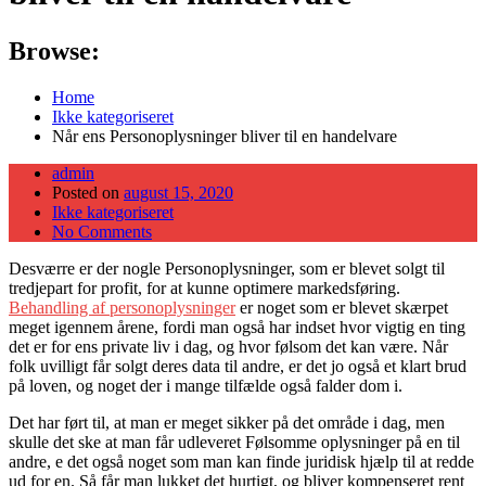
Browse:
Home
Ikke kategoriseret
Når ens Personoplysninger bliver til en handelvare
admin
Posted on
august 15, 2020
Ikke kategoriseret
No Comments
Desværre er der nogle Personoplysninger, som er blevet solgt til
tredjepart for profit, for at kunne optimere markedsføring.
Behandling af personoplysninger
er noget som er blevet skærpet
meget igennem årene, fordi man også har indset hvor vigtig en ting
det er for ens private liv i dag, og hvor følsom det kan være. Når
folk uvilligt får solgt deres data til andre, er det jo også et klart brud
på loven, og noget der i mange tilfælde også falder dom i.
Det har ført til, at man er meget sikker på det område i dag, men
skulle det ske at man får udleveret Følsomme oplysninger på en til
andre, e det også noget som man kan finde juridisk hjælp til at redde
ud for en. Så får man lukket det hurtigt, og bliver kompenseret rent