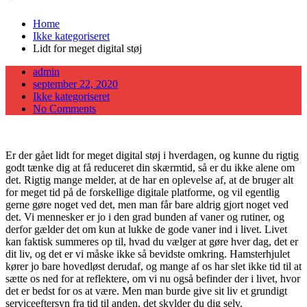
Home
Ikke kategoriseret
Lidt for meget digital støj
admin
Posted
september 22, 2020
on
Ikke kategoriseret
No Comments
Er der gået lidt for meget digital støj i hverdagen, og kunne du rigtig
godt tænke dig at få reduceret din skærmtid, så er du ikke alene om
det. Rigtig mange melder, at de har en oplevelse af, at de bruger alt
for meget tid på de forskellige digitale platforme, og vil egentlig
gerne gøre noget ved det, men man får bare aldrig gjort noget ved
det. Vi mennesker er jo i den grad bunden af vaner og rutiner, og
derfor gælder det om kun at lukke de gode vaner ind i livet. Livet
kan faktisk summeres op til, hvad du vælger at gøre hver dag, det er
dit liv, og det er vi måske ikke så bevidste omkring. Hamsterhjulet
kører jo bare hovedløst derudaf, og mange af os har slet ikke tid til at
sætte os ned for at reflektere, om vi nu også befinder der i livet, hvor
det er bedst for os at være. Men man burde give sit liv et grundigt
serviceeftersyn fra tid til anden, det skylder du dig selv.