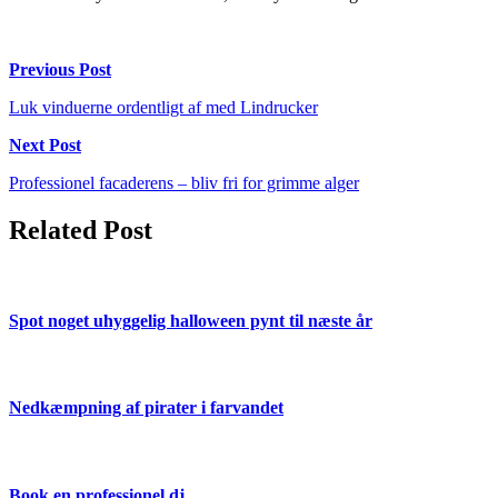
Indlægsnavigation
Previous Post
Luk vinduerne ordentligt af med Lindrucker
Next Post
Professionel facaderens – bliv fri for grimme alger
Related Post
Spot noget uhyggelig halloween pynt til næste år
Nedkæmpning af pirater i farvandet
Book en professionel dj