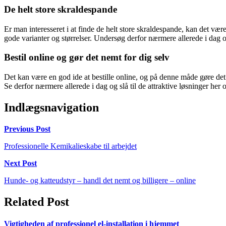
De helt store skraldespande
Er man interesseret i at finde de helt store skraldespande, kan det v
gode varianter og størrelser. Undersøg derfor nærmere allerede i dag o
Bestil online og gør det nemt for dig selv
Det kan være en god ide at bestille online, og på denne måde gøre det
Se derfor nærmere allerede i dag og slå til de attraktive løsninger her o
Indlægsnavigation
Previous Post
Professionelle Kemikalieskabe til arbejdet
Next Post
Hunde- og katteudstyr – handl det nemt og billigere – online
Related Post
Vigtigheden af professionel el-installation i hjemmet