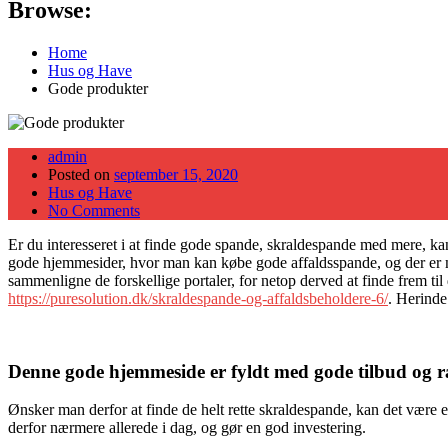
Browse:
Home
Hus og Have
Gode produkter
admin
Posted on
september 15, 2020
Hus og Have
No Comments
Er du interesseret i at finde gode spande, skraldespande med mere, kan
gode hjemmesider, hvor man kan købe gode affaldsspande, og der er ma
sammenligne de forskellige portaler, for netop derved at finde frem til
https://puresolution.dk/skraldespande-og-affaldsbeholdere-6/
. Herinde
Denne gode hjemmeside er fyldt med gode tilbud og r
Ønsker man derfor at finde de helt rette skraldespande, kan det være 
derfor nærmere allerede i dag, og gør en god investering.