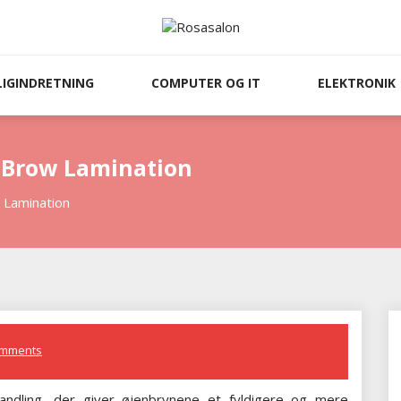
LIGINDRETNING
COMPUTER OG IT
ELEKTRONIK
 Brow Lamination
 Lamination
omments
ndling, der giver øjenbrynene et fyldigere og mere