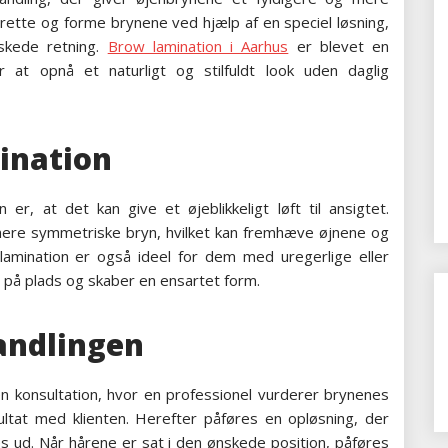
rette og forme brynene ved hjælp af en speciel løsning,
nskede retning.
Brow lamination i Aarhus
er blevet en
 at opnå et naturligt og stilfuldt look uden daglig
ination
er, at det kan give et øjeblikkeligt løft til ansigtet.
 mere symmetriske bryn, hvilket kan fremhæve øjnene og
mination er også ideel for dem med uregerlige eller
 på plads og skaber en ensartet form.
andlingen
 konsultation, hvor en professionel vurderer brynenes
ltat med klienten. Herefter påføres en opløsning, der
s ud. Når hårene er sat i den ønskede position, påføres