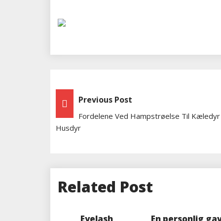
Indlægsnavigation
Previous Post
Fordelene Ved Hampstrøelse Til Kæledy
Husdyr
Related Post
Eyelash
En personlig ga