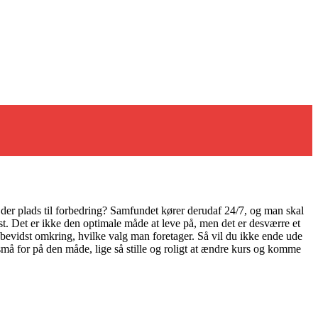
er der plads til forbedring? Samfundet kører derudaf 24/7, og man skal
st. Det er ikke den optimale måde at leve på, men det er desværre et
g bevidst omkring, hvilke valg man foretager. Så vil du ikke ende ude
t små for på den måde, lige så stille og roligt at ændre kurs og komme