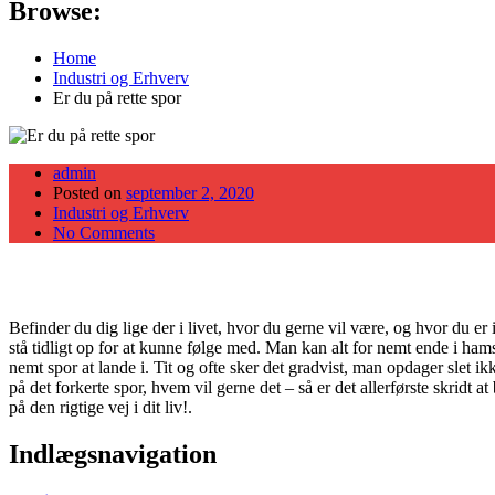
Browse:
Home
Industri og Erhverv
Er du på rette spor
admin
Posted on
september 2, 2020
Industri og Erhverv
No Comments
Befinder du dig lige der i livet, hvor du gerne vil være, og hvor du er
stå tidligt op for at kunne følge med. Man kan alt for nemt ende i ham
nemt spor at lande i. Tit og ofte sker det gradvist, man opdager slet 
på det forkerte spor, hvem vil gerne det – så er det allerførste skridt 
på den rigtige vej i dit liv!.
Indlægsnavigation