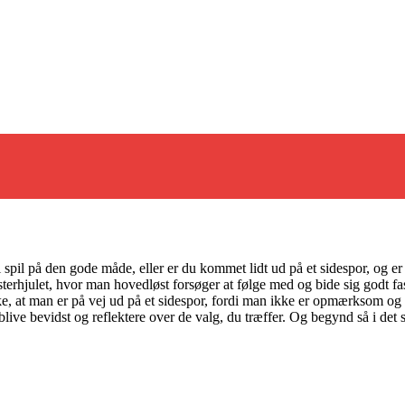
 i spil på den gode måde, eller er du kommet lidt ud på et sidespor, og 
sterhjulet, hvor man hovedløst forsøger at følge med og bide sig godt fa
ikke, at man er på vej ud på et sidespor, fordi man ikke er opmærksom o
at blive bevidst og reflektere over de valg, du træffer. Og begynd så i de