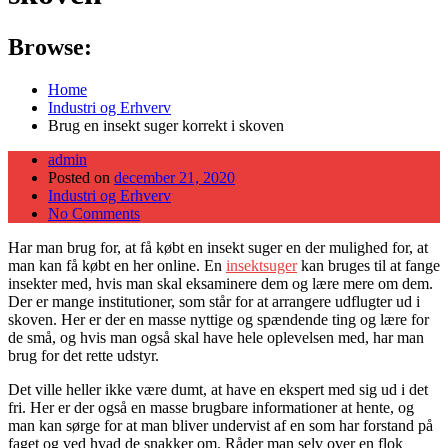
Browse:
Home
Industri og Erhverv
Brug en insekt suger korrekt i skoven
admin
Posted on
december 21, 2020
Industri og Erhverv
No Comments
Har man brug for, at få købt en insekt suger en der mulighed for, at
man kan få købt en her online. En
insektsuger
kan bruges til at fange
insekter med, hvis man skal eksaminere dem og lære mere om dem.
Der er mange institutioner, som står for at arrangere udflugter ud i
skoven. Her er der en masse nyttige og spændende ting og lære for
de små, og hvis man også skal have hele oplevelsen med, har man
brug for det rette udstyr.
Det ville heller ikke være dumt, at have en ekspert med sig ud i det
fri. Her er der også en masse brugbare informationer at hente, og
man kan sørge for at man bliver undervist af en som har forstand på
faget og ved hvad de snakker om. Råder man selv over en flok