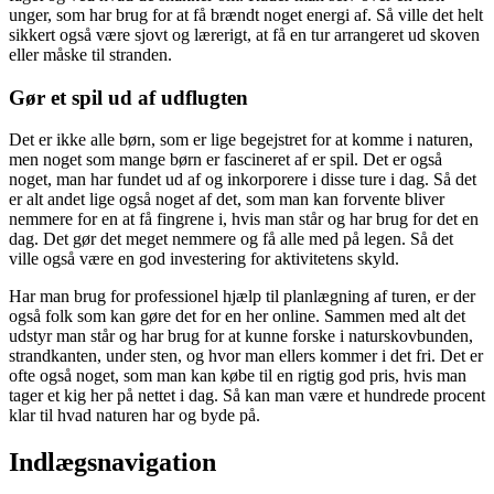
unger, som har brug for at få brændt noget energi af. Så ville det helt
sikkert også være sjovt og lærerigt, at få en tur arrangeret ud skoven
eller måske til stranden.
Gør et spil ud af udflugten
Det er ikke alle børn, som er lige begejstret for at komme i naturen,
men noget som mange børn er fascineret af er spil. Det er også
noget, man har fundet ud af og inkorporere i disse ture i dag. Så det
er alt andet lige også noget af det, som man kan forvente bliver
nemmere for en at få fingrene i, hvis man står og har brug for det en
dag. Det gør det meget nemmere og få alle med på legen. Så det
ville også være en god investering for aktivitetens skyld.
Har man brug for professionel hjælp til planlægning af turen, er der
også folk som kan gøre det for en her online. Sammen med alt det
udstyr man står og har brug for at kunne forske i naturskovbunden,
strandkanten, under sten, og hvor man ellers kommer i det fri. Det er
ofte også noget, som man kan købe til en rigtig god pris, hvis man
tager et kig her på nettet i dag. Så kan man være et hundrede procent
klar til hvad naturen har og byde på.
Indlægsnavigation