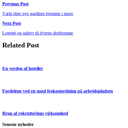
Previous Post
Vælg dine nye gardiner hjemme i stuen
Next Post
Legetøj og udstyr til dyrene derhjemme
Related Post
En verden af hoteller
Fordelene ved en sund frokostordning på arbejdspladsen
Brug af rekrutterings virksomhed
Seneste nyheder