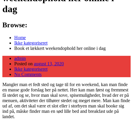
dag
Browse:
Home
Ikke kategoriseret
Book et lækkert weekendophold her online i dag
admin
Posted on
august 13, 2020
Ikke kategoriseret
No Comments
Mangler man et fedt sted og tage til for en weekend, kan man finde
en masse gode forslag her på nettet. Her kan man først og fremmest
få stedet og se, hvor man skal sove, spisemuligheder, hvad der er på
menuen, aktiviteter der tilhører stedet og meget mere. Man kan finde
ud af, om det skal være et slot eller i storbyen man skal booke sig
ind på, måske finder man en sød lille bed and breakfast ude på
landet.