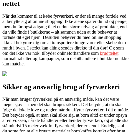
nettet
Når det kommer til at købe fyrværkeri, er der så mange fordele ved
at benytte sig af online shopping. Ikke alene sparer du tid og penge,
men du får også adgang til et endnu større udvalg af produkter, end
du ville finde i butikkerne – alt sammen uden at du behøver at
forlade dit eget hjem. Desuden behøver du med online shopping
ikke at bekymre dig om at transportere tunge varer eller slæbe dem
rundt i byen. I stedet kan alting sendes direkte til din dør! Og som
om det ikke var nok, tilbyder onlineforhandlere som
krudtteltet
normalt rabatter og kampagner, som detailhandlere i butikkerne ikke
kan matche.
Sikker og ansvarlig brug af fyrværkeri
Når man bruger fyrværkeri på en ansvarlig måde, kan det være
meget sjovt – men det skal bruges sikkert. Det betyder, at du skal
følge de lokale love og regler, når du affyrer fyrværkeri i dit område.
Det betyder også, at man skal sikre sig, at børn altid er under opsyn
af en voksen, når de håndterer eller tænder fyrværkeri, og at alle skal
stå mindst 15 meter væk fra fyrværkeri, der er tændt. Endelig skal
du sørge for, at alle brugte materialer bortskaffes korrekt efter brug.