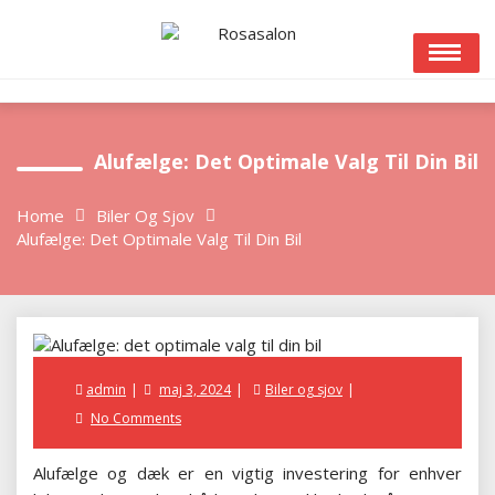
Skip
to
content
Alufælge: Det Optimale Valg Til Din Bil
Home
Biler Og Sjov
Alufælge: Det Optimale Valg Til Din Bil
Posted
admin
maj 3, 2024
Biler og sjov
on
No Comments
Alufælge og dæk er en vigtig investering for enhver